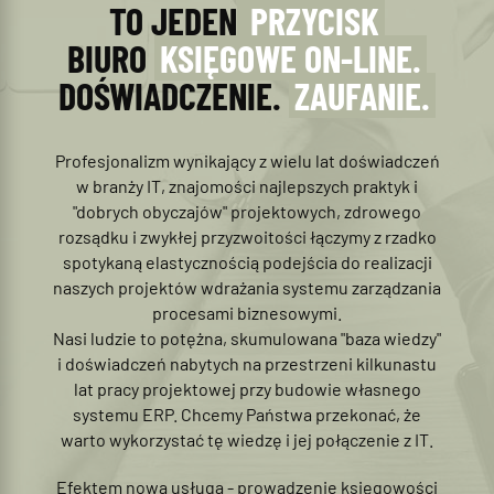
TO JEDEN
PRZYCISK
BIURO
KSIĘGOWE ON-LINE.
DOŚWIADCZENIE.
ZAUFANIE.
Profesjonalizm wynikający z wielu lat doświadczeń
w branży IT, znajomości najlepszych praktyk i
"dobrych obyczajów" projektowych, zdrowego
rozsądku i zwykłej przyzwoitości łączymy z rzadko
spotykaną elastycznością podejścia do realizacji
naszych projektów wdrażania systemu zarządzania
procesami biznesowymi.
Nasi ludzie to potężna, skumulowana "baza wiedzy"
i doświadczeń nabytych na przestrzeni kilkunastu
lat pracy projektowej przy budowie własnego
systemu ERP. Chcemy Państwa przekonać, że
warto wykorzystać tę wiedzę i jej połączenie z IT.
Efektem nowa usługa - prowadzenie księgowości