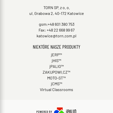
TORN SP. z o. o.
ul. Grabowa 2, 40-172 Katowice
gsm:+48 601 380 753
Fax: +48 22 668 99 67
katowice@torn.com.pl
NIEKTÓRE NASZE PRODUKTY
jERP™
jHIS™
jPALIO™
ZAKUPOWI.CZ™
MOTO-ST™
jCMS™
Virtual Classrooms